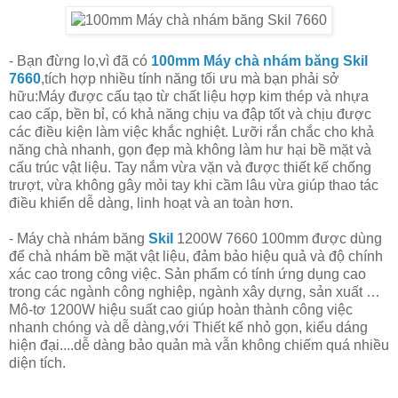
- Bạn đừng lo,vì đã có
100mm Máy chà nhám băng Skil
7660
,tích hợp nhiều tính năng tối ưu mà bạn phải sở
hữu:
Máy được cấu tạo từ chất liệu hợp kim thép và nhựa
cao cấp, bền bỉ, có khả năng chịu va đập tốt và chịu được
các điều kiện làm việc khắc nghiệt. Lưỡi rắn chắc cho khả
năng chà nhanh, gọn đẹp mà không làm hư hại bề mặt và
cấu trúc vật liệu. Tay nắm vừa vặn và được thiết kế chống
trượt, vừa không gây mỏi tay khi cầm lâu vừa giúp thao tác
điều khiển dễ dàng, linh hoạt và an toàn hơn.
- Máy chà nhám băng
Skil
1200W 7660 100mm được dùng
để chà nhám bề mặt vật liệu, đảm bảo hiệu quả và độ chính
xác cao trong công việc. Sản phẩm có tính ứng dụng cao
trong các ngành công nghiệp, ngành xây dựng, sản xuất …
Mô-tơ 1200W hiệu suất cao giúp hoàn thành công việc
nhanh chóng và dễ dàng,với Thiết kế nhỏ gọn, kiểu dáng
hiện đại....dễ dàng bảo quản mà vẫn không chiếm quá nhiều
diện tích.